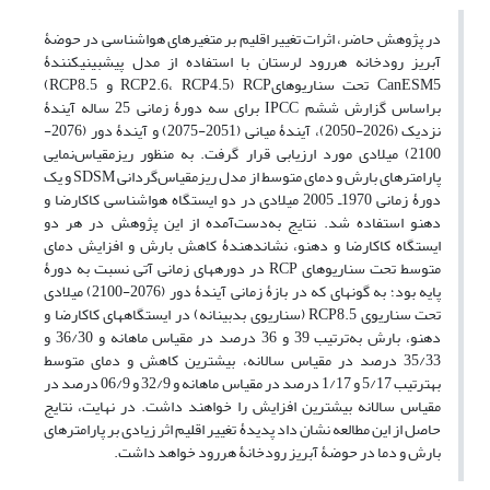
در پژوهش حاضر، اثرات تغییر اقلیم بر متغیرهای هواشناسی در حوضۀ
آبریز رودخانه هررود لرستان با استفاده از مدل پیش‏بینی‏کنندۀ
CanESM5 تحت سناریوهایRCP (RCP2.6، RCP4.5 و RCP8.5)
براساس گزارش ششم IPCC برای سه دورۀ زمانی 25 ساله آیندۀ
نزدیک (2026-2050)، آیندۀ میانی (2051-2075) و آیندۀ دور (2076-
2100) میلادی مورد ارزیابی قرار گرفت. به ‏منظور ریزمقیاس‌نمایی
پارامترهای بارش و دمای متوسط از مدل ریزمقیاس‌گردانی SDSM و یک
دورۀ زمانی 1970ـ 2005 میلادی در دو ایستگاه هواشناسی کاکارضا و
دهنو استفاده شد. نتایج به‌‌دست‌آمده از این پژوهش در هر دو
ایستگاه کاکارضا و دهنو، نشان‏دهندۀ کاهش بارش و افزایش دمای
متوسط تحت سناریوهای RCP در دوره‏های زمانی آتی نسبت به دورۀ
پایه بود؛ به گونه‏ای که در بازۀ زمانی آیندۀ دور (2076-2100) میلادی
تحت سناریوی RCP8.5 (سناریوی بدبینانه) در ایستگاه‏های کاکارضا و
دهنو، بارش به‌ترتیب 39 و 36 درصد در مقیاس ماهانه و 36/30 و
35/33 درصد در مقیاس سالانه، بیشترین کاهش و دمای متوسط
به‏ترتیب 5/17 و 1/17 درصد در مقیاس ماهانه و 32/9 و 06/9 درصد در
مقیاس سالانه بیشترین افزایش را خواهند داشت. در نهایت، نتایج
حاصل از این مطالعه نشان داد پدیدۀ تغییر اقلیم اثر زیادی بر پارامترهای
بارش و دما در حوضۀ آبریز رودخانۀ هررود خواهد داشت.