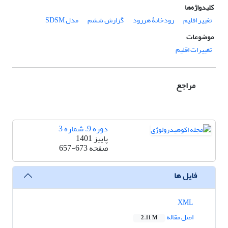
کلیدواژه‌ها
تغییر اقلیم
رودخانۀ هررود
گزارش ششم
مدل SDSM
موضوعات
تغییرات اقلیم
مراجع
دوره 9، شماره 3
پاییز 1401
صفحه
657-673
فایل ها
XML
اصل مقاله
2.11 M