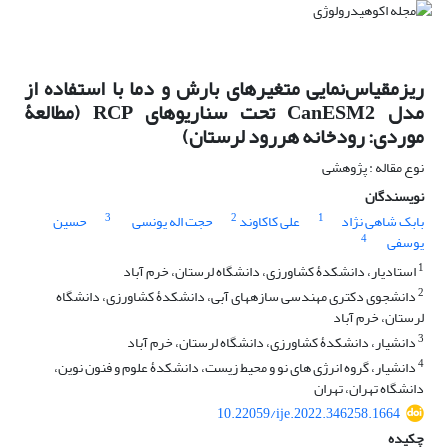
ریزمقیاس‌نمایی متغیرهای بارش و دما با استفاده از
مدل CanESM2 تحت سناریوهای RCP (مطالعۀ
موردی: رودخانه هررود لرستان)
نوع مقاله : پژوهشی
نویسندگان
3
2
1
بابک شاهی نژاد
علی کاکاوند
حجت اله یونسی
حسین
4
یوسفی
1
استادیار، دانشکدۀ کشاورزی، دانشگاه لرستان، خرم آباد
2
دانشجوی دکتری مهندسی سازه‏های آبی، دانشکدۀ کشاورزی، دانشگاه
لرستان، خرم آباد
3
دانشیار، دانشکدۀ کشاورزی، دانشگاه لرستان، خرم آباد
4
دانشیار، گروه انرژی های نو و محیط زیست، دانشکدۀ علوم و فنون نوین،
دانشگاه تهران، تهران
10.22059/ije.2022.346258.1664
چکیده