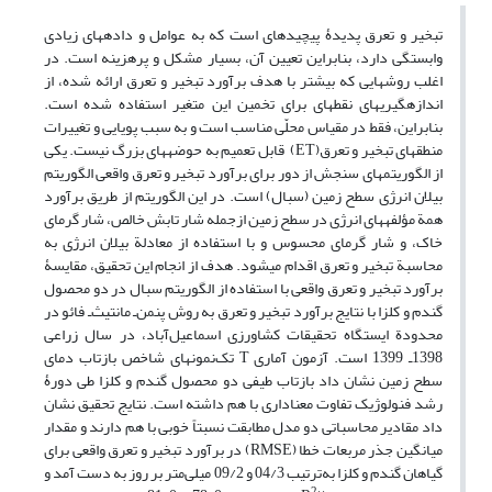
تبخیر و تعرق پدیدۀ پیچیده‏ای است که به عوامل و داده‏های زیادی
وابستگی دارد، بنابراین تعیین آن، بسیار مشکل و پرهزینه است. در
اغلب روش‏هایی که بیشتر با هدف برآورد تبخیر و تعرق ارائه شده، ‏از
اندازه‏گیری‏های نقطه‏ای برای تخمین این متغیر استفاده شده است.
بنابراین، فقط در مقیاس محلّی مناسب است و به‏ سبب پویایی و تغییرات
منطقه‏ای تبخیر و‏ تعرق(ET) قابل تعمیم به حوضه‏های بزرگ نیست. یکی
از الگوریتم‏های سنجش از دور برای برآورد تبخیر و‏ تعرق واقعی الگوریتم
بیلان انرژی سطح زمین (سبال) است. در این الگوریتم از طریق برآورد
همة مؤلفه‏های انرژی در سطح زمین ازجمله شار تابش خالص، شار گرمای
خاک، و شار گرمای محسوس و با استفاده از معادلة بیلان انرژی به
محاسبة تبخیر و تعرق اقدام می‏شود. هدف از انجام این تحقیق، مقایسۀ
برآورد تبخیر و تعرق واقعی با استفاده از الگوریتم سبال در دو محصول
گندم و کلزا با نتایج برآورد تبخیر و تعرق به روش پنمن‌ـ مانتیث‌ـ فائو در
محدودة ایستگاه تحقیقات کشاورزی اسماعیل‌آباد، در سال‏ زراعی
1398ـ 1399 است. آزمون آماری T تک‌نمونه‏ای شاخص بازتاب دمای
سطح زمین نشان داد بازتاب طیفی دو محصول گندم و کلزا طی دورۀ
رشد فنولوژیک تفاوت معنا‏داری با هم داشته است. نتایج تحقیق نشان
داد مقادیر محاسباتی دو مدل مطابقت نسبتاً خوبی با هم دارند و مقدار
میانگین جذر مربعات خطا (RMSE) در برآورد تبخیر و تعرق واقعی برای
گیاهان گندم و کلزا به‌ترتیب 04/3 و 09/2 میلی‌متر بر روز به دست آمد و