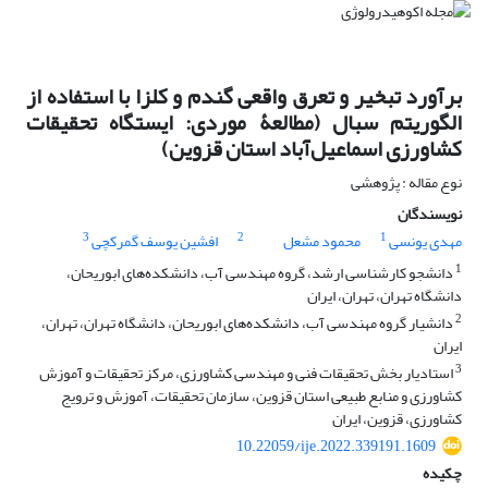
برآورد تبخیر و تعرق واقعی گندم و کلزا با استفاده از
الگوریتم سبال (مطالعۀ موردی: ایستگاه تحقیقات
کشاورزی اسماعیل‌آباد استان قزوین)
نوع مقاله : پژوهشی
نویسندگان
3
2
1
مهدی یونسی
محمود مشعل
افشین یوسف گمرکچی
1
دانشجو کارشناسی ارشد، گروه مهندسی آب، دانشکده‌های ابوریحان،
دانشگاه تهران، تهران، ایران
2
دانشیار گروه مهندسی آب، دانشکده‌های ابوریحان، دانشگاه تهران، تهران،
ایران
3
استادیار بخش تحقیقات فنی و مهندسی کشاورزی، مرکز تحقیقات و آموزش
کشاورزی و منابع طبیعی استان قزوین، سازمان تحقیقات، آموزش و ترویج
کشاورزی، قزوین، ایران
10.22059/ije.2022.339191.1609
چکیده