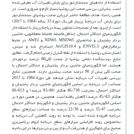
استفاده از داده‏های سنجش‏ازدور برای پایش تغییرات آب معرفی ‏شده
است. بنابراین، بررسی صحت این روش‏ها بسیار لازم و ضروری است. در
همین راستا، هدف مطالعۀ حاضر ارزیابی صحت روش‏های سنجش‏ازدور
برای پایش آب دریاچۀ زریبار طی یک دورۀ 33 ساله (1984 تا 2017)
است. از این‏رو، بعد از تصحیحات تصاویر پهنۀ دریاچۀ زریبار با استفاده از
الگوریتم‏های حداکثر احتمال، حداقل فاصله، فاصلۀ ماهالانویی، ماشین
بردار پشتیبان و شاخص‏های NDWI، MNDWI و AWEI در محیط
نرم‏افزارهای ENVI5.3 و ArcGIS10.4 استخراج شد و سپس،
اعتبارسنجی روش‏ها با استفاده از نقاط کنترل زمینی انجام گرفت. مطابق
نتایج به‏دست‏آمده تمامی روش‏ها از صحت کلی80 درصد برخوردار
هستند، اما الگوریتم‏های ماشین بردار پشتیبان و حداکثر احتمال با
صحت کلی بیش از 90 درصد صحت بیشتری دار‌ند. همچنین، نتایج
بررسی تغییرات آب دریاچه نشان می‎دهد طی دورۀ 1984 تا 2017
مساحت آب دریاچه بر اساس الگوریتم‏های ماشین بردار پشتیبان و
حداکثر احتمال به‌ترتیب 46/738 هکتار (83/46 درصد) و 06/613
هکتار (45/42 درصد) کاهش‏ یافته است. همچنین، در همین دوره بر
اساس الگوریتم‏های ماشین بردار پشتیبان و الگوریتم حداکثر احتمال
به‌ترتیب 35/47 درصد و 22/36 درصد به مساحت نیزارهای سطح
دریاچه افزوده ‏شده است. با توجه به روند کاهشی آب دریاچه و
به‌خصوص روند افزایشی نیزارهای سطح دریاچه لزوم برنامه‏ریزی
صحیح برای جلوگیری از هدررفت آب و از بین بردن نیزارها در این ناحیه