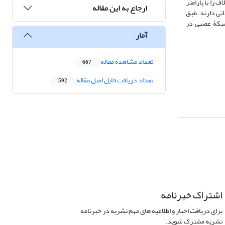
 با پارامتر اقلیمی دمای مشاهداتی دارند، در حالی ‏که مدل CGCM3T63 کمترین اختلاف را با پارامتر
ارجاع به این مقاله
ما و یارش مشاهداتی دارند. طبق
مد که نشان‏دهندۀ دقت شبکۀ عصبی در
آمار
تعداد مشاهده مقاله
667
تعداد دریافت فایل اصل مقاله
592
اشتراک خبرنامه
برای دریافت اخبار و اطلاعیه های مهم نشریه در خبرنامه
نشریه مشترک شوید.