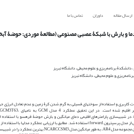
ارسال مقاله
داوران
تماس با ما
انشکدۀ برنامه‌ریزی و علوم محیطی، دانشگاه تبریز
امه‌ریزی و علوم محیطی، دانشگاه تبریز
ییرات کاربری و استفاده از سوخت‏های فسیلی به گرم شدن کرۀ زمین و عدم تعادل انرژی ج
است. این افزایش در گازهای گلخانه‏ای موجب بروز پدیده‏ای به نام تغ
5.CSIROMK3،NCARCCSM3 (از مجموعه مدل‏های AR4) تحت سناریوی A2 در شبیه‏سازی پارامترهای اقلیمی دمای میانگین و بارش حوضۀ قره‏سو با
مصنوعی (ANN) مورد ارزیابی قرار گرفتند. برای آموزش شبکۀ عصبی مصنوعی از مدل پرسپترون forward استفاده شد. مطابق با ارزیابی عملکرد 
خطای مطلق، میانگین قدر مطلق خطا، جذر میانگین مربعات و ضریب تبیین، در بین مجموعه مدل AR4، به‏ طور میانگین