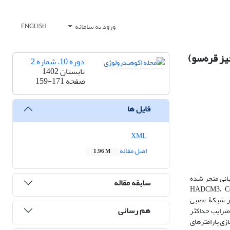
ورود به سامانه
ENGLISH
دوره 10، شماره 2
تابستان 1402
صفحه
159-171
فایل ها
XML
اصل مقاله
1.96 M
هانی منجر شده
سابقه مقاله
ییر اقلیم شده است. در این تحقیق عملکرد 4 مدل GCM به نام‏های HADCM3، CGCM3T63،
 استفاده از شبکۀ عصبی
هم رسانی
مدل‏ها با استفاده از ضرایب حداکثر
 مدل NCARCCSM3 بهترین عملکرد را در شبیه‏سازی پارامترهای