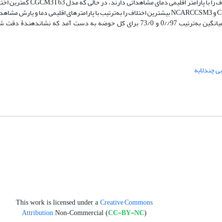
اقلیمی دمای حوضۀ قره‏سو دارد. این مدل همراه با CGCM3T63 کمترین اختلاف را
اقلیمی بارش مشاهداتی دارند. همچنین نتایج نشان داد مدل‌های CSIROMK3.5 و NCARCCSM3 بیشترین اختلاف را به‌ترتیب با پارامترهای اقلیمی د
نتایج شبکۀ عصبی ضریب تبیین برای دو پارامتر اقلیمی دما و بارش به ‏طور میانگین به‌ترتیب 97//0 و 73/0 برای کل حوضه به دست آ
 چندلایه
Creative Commons
This work is licensed under a
Attribution
CC-BY-NC
Non-Commercial (
)