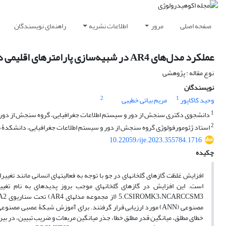
صفحه اصلی
مرور
اطلاعات نشریه
راهنمای نویسندگان
عملکرد مدل‌های AR4 در شبیه‌سازی پارامترهای اقلیمی دما و بارش با شبکۀ عصبی مصنوعی (مطالعۀ موردی: حوضۀ آبخیز قره‌سو)
نوع مقاله : پژوهشی
نویسندگان
2
1
وحید کاکاپور
مریم بیاتی خطیبی
1
دانشجوی دکتری سنجش از دور و سیستم اطلاعات جغرافیایی، گروه سنجش از دور، د
2
استاد ژئومورفولوژی گروه سنجش از دور و سیستم اطلاعات جغرافیایی، دانشکدۀ برن
10.22059/ije.2023.355784.1716
چکیده
افزایش غلظت گازهای گلخانه‏ای در جو با توجه به فعالیت‏های انسانی مانند تغ