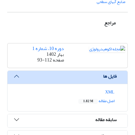
منابع آبهای سطحی
مراجع
دوره 10، شماره 1
بهار 1402
صفحه
93-112
فایل ها
XML
اصل مقاله
1.82 M
سابقه مقاله