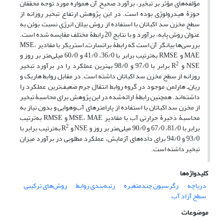
مؤلفه‌های مؤثر بر تبخیر، برآورد صحیح آن همواره مورد توجه محققان
حوزۀ هیدرولوژی بوده است. در این پژوهش ارتفاع تبخیر روزانه از
سطح مخزن سد اکباتان با استفاده از روش بیلان انرژی نسبت بوئن به
عنوان روش پایه، برآورد و با نتایج 20 رابطۀ مختلف مقایسه شده است.
بررسی‌ها بیانگر آن است که رابطۀ براتسارت‌ـ استریکر با مقادیر MSE،
MAE و RMSE به‌ترتیب برابر با 36/0، 41/0 و 60/0 میلی‌متر بر روز و
2
NSE و R
برابر با 97/0 و 98/0 بهترین عملکرد را در برآورد تبخیر
روزانه از سطح مخزن سد اکباتان داشته است. در مقابل روابط هاربک و
ریان‌ـ هارلمن موجود در گروه روابط انتقال جرم ضعیف‌ترین عملکرد را
داشته‌اند. همچنین رابطۀ ارائه‌شده در این پژوهش برای محاسبۀ تبخیر
از مخزن سد اکباتان با استفاده از پارامترهای آب‌وهوایی و بدون نیاز به
محاسبۀ ذخیرۀ حرارتی آب با مقادیر MSE، MAE و RMSE به‌ترتیب
2
برابر با 81/0، 67/0 و 90/0 میلی‌متر بر روز و NSE و R
به‌ترتیب برابر با
93/0 و 94/0 برای داده‌های آزمایش، عملکرد مطلوبی در برآورد میزان
تبخیر داشته است.
کلیدواژه‌ها
دریاچه
رگرسیون چندمتغیره
رتبه‌بندی روابط
روش‌های ترکیبی
سطح آزاد آب
موضوعات