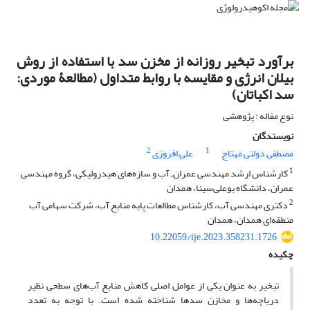
برآورد تبخیر روزانه از مخزن سد با استفاده از روش
بیلان انرژی و مقایسه با روابط متداول (مطالعۀ موردی:
سد اکباتان)
نوع مقاله : پژوهشی
نویسندگان
2
1
مصطفی دولتی مهتاج
علی افروزی
1
کارشناس ارشد مهندسی عمران‌ـ آب و سازه‌های هیدرولیکی، گروه مهندسی
عمران، دانشگاه بوعلی‌سینا، همدان‌
2
دکتری مهندسی آب، کارشناس مطالعات پایه منابع آب، شرکت سهامی آب
منطقه‌ای همدان، همدان‌
10.22059/ije.2023.358231.1726
چکیده
تبخیر به عنوان یکی از عوامل اصلی کاهش منابع آب‌های سطحی نظیر
دریاچه‌ها و مخازن سدها شناخته شده است. با توجه به تعدد