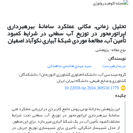
تحلیل زمانی‌ـ مکانی عملکرد سامانۀ بهره‏برداری
اپراتور‌محور در توزیع آب سطحی در شرایط کمبود
تأمین آب، مطالعۀ موردی شبکۀ آبیاری نکوآباد اصفهان
نوع مقاله : پژوهشی
نویسندگان
درسا رهپرست
سید مهدی هاشمی شاهدانی
گروه مهندسی آب، دانشکدۀ فناوری کشاورزی (ابوریحان)، دانشکدگان
کشاورزی و منابع طبیعی، دانشگاه تهران، ایران
10.22059/ije.2024.369510.1779
چکیده
این پژوهش به ارائۀ نوعی روش جامع کاربردی در ارزیابی عملکرد فنی
سامانۀ بهره‏برداری اپراتور‌محور در توزیع آب سطحی تحت شرایط
مختلف کمبود تأمین آب در یک شبکۀ آبیاری می‏پردازد. برای این منظور،
از مدل شبیه‏ساز انتگرالی‌ـ تأخیری برای شبیه‏سازی توزیع جریان در