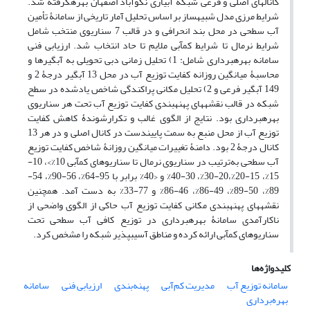
کانال‏های اصلی و فرعی شبکۀ آبیاری نکوآباد اصفهان بهره‏گرفته شد.
شرایط مرزی مدل شبیه‏ساز بر اساس تحلیل آمار تاریخی از سامانۀ تأمین
آب سطحی در محل بند انحرافی و در قالب 7 سناریوی منتخب شامل
شرایط نرمال تا شرایط کم‏آبی ملایم تا حاد انتخاب شد. ارزیابی فنی
سامانه بهره‏برداری شامل: 1) تحلیل زمانی دبی تحویلی به آبگیرها و
محاسبۀ میانگین روزانه کفایت توزیع آب در محل 13 آبگیر درجۀ 2 و
149 آبگیر فرعی و 2) تحلیل مکانی پراکندگی شاخص یادشده در سطح
شبکه در قالب نقشه‏های پهنه‏بندی کفایت توزیع آب تحت هر سناریوی
بهره‏برداری بود. نتایج از الگوی غالب و تکرار‌شوندۀ کاهش کفایت
توزیع آب از محل منبع به سمت پایین‏دست در کانال اصلی و در هر 13
کانال درجۀ 2 بود. دامنۀ تغییرات میانگین روزانۀ شاخص کفایت توزیع
آب سطحی به‌ترتیب در سناریوی نرمال تا سناریوهای کم‏آبی 10%>، 10-
15%، 15-20%،20-30%، 30-40% و <40% برابر با 95-64%، 56-90%، 54-
89%، 50-89%، 49-86%، 46-86% و 77-33% به دست آمد. همچنین
نقشه‏های پهنه‏بندی مکانی کفایت توزیع آب حاکی از الگوی واضحی از
ناکارآمدی سامانۀ بهره‏برداری در توزیع کافی آب سطحی تحت
سناریوهای کم‏آبی ارائه کرده و مناطق آسیب‏پذیر شبکه را مشخص کرد.
کلیدواژه‌ها
سامانه توزیع آب
مدیریت کم‌آبی
پهنه‌بندی
ارزیابی فنی
سامانه
بهره‌برداری