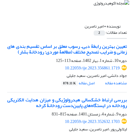
نویسنده =
امیر ناصرین
تعداد مقالات:
2
تعیین بهترین رابطۀ دبی‌ـ رسوب معلق بر اساس تقسیم‏ بندی‏ های
زمانی و ضرایب تصحیح مختلف (مطالعۀ موردی: رودخانۀ بشار)
دوره 10، شماره 1، بهار 1402، صفحه
113-125
10.22059/ije.2023.356861.1719
جواد دانشی، امیر ناصرین، سعید جلیلی
مشاهده مقاله
اصل مقاله
878.11 K
بررسی ارتباط خشک‏سالی هیدرولوژیکی و میزان هدایت الکتریکی
رودخانه در ایستگاه‌های پایین‌دست رودخانۀ کرخه
دوره 9، شماره 4، زمستان 1401، صفحه
815-831
10.22059/ije.2023.352632.1703
لیلا ولی پور، امیر ناصرین، سعید جلیلی