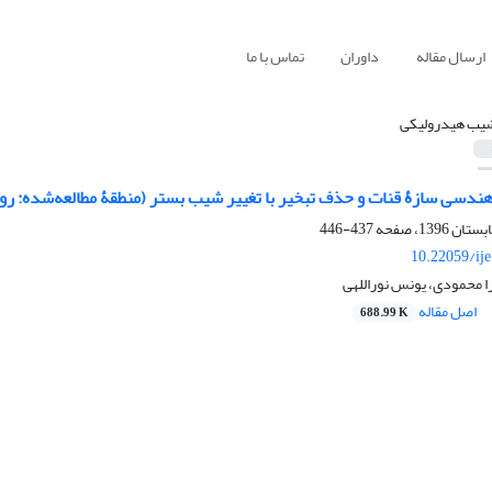
ارسال مقاله
داوران
تماس با ما
یب هیدرولیکی
دسی سازۀ قنات و حذف تبخیر با تغییر شیب بستر (منطقۀ مطالعه‌شده: ر
437-446
10.22059/ij
 محمودی، یونس نوراللهی
اصل مقاله
688.99 K