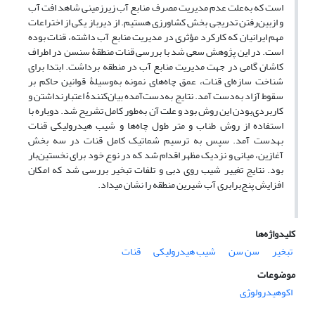
است که به‌علت عدم مدیریت مصرف منابع آب زیرزمینی شاهد افت آب
و از‌بین‌رفتن تدریجی بخش کشاورزی هستیم. از دیرباز یکی از اختراعات
مهم ایرانیان که کارکرد مؤثری در مدیریت منابع آب داشته، قنات بوده
است. در این پژوهش سعی شد با بررسی قنات منطقۀ سن‏سن در اطراف
کاشان گامی در جهت مدیریت منابع آب در منطقه برداشت. ابتدا برای
شناخت سازه‌ای قنات، عمق چاه‌های نمونه به‌وسیلۀ قوانین حاکم بر
سقوط آزاد به‌دست آمد. نتایج به‌دست‌آمده بیان‌کنندۀ اعتبارنداشتن و
کاربردی‌بودن این روش بود و علت آن به‌طور کامل تشریح شد. دوباره با
استفاده از روش طناب و متر طول چاه‌ها و شیب هیدرولیکی قنات
به‏دست آمد. سپس به ترسیم شماتیک کامل قنات در سه بخش
آغازین، میانی و نزدیک مظهر اقدام شد که در نوع خود برای نخستین‌بار
بود. نتایج تغییر شیب روی دبی و تلفات تبخیر بررسی شد که امکان
افزایش پنج‌برابری آب شیرین منطقه را نشان می‏داد.
کلیدواژه‌ها
تبخیر
سن سن
شیب هیدرولیکی
قنات‌
موضوعات
اکوهیدرولوژی