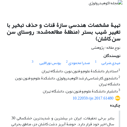
تهیۀ مشخصات هندسی سازۀ قنات و حذف تبخیر با
تغییر شیب بستر (منطقۀ مطالعه‌شده: روستای سن‏
سن کاشان)
نوع مقاله : پژوهشی
نویسندگان
3
2
1
مهدی ضرابی
صدرا محمودی
یونس نوراللهی
1
استادیار دانشکدۀ علوم و فنون نوین، دانشگاه تهران
2
دانشجوی کارشناسی ارشد اکوهیدرولوژی، دانشکدۀ علوم و فنون نوین
دانشگاه تهران
3
دانشیار دانشکدۀ علوم و فنون نوین، دانشگاه تهران
10.22059/ije.2017.61480
چکیده
بنابر برخی تحقیقات، ایران در بیشترین و شدیدترین خشکسالی 30
سال اخیر خود قرار دارد. حوضۀ آبریز دشت کاشان جزء مناطق بحرانی