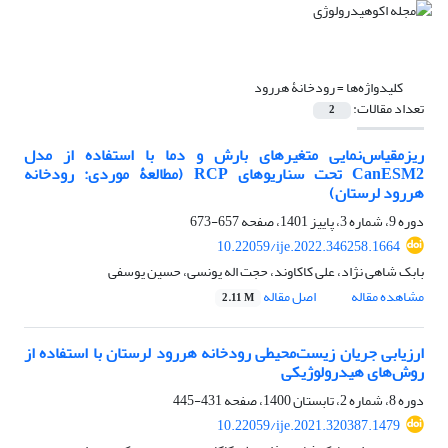
کلیدواژه‌ها =
رودخانۀ هررود
تعداد مقالات:
2
ریزمقیاس‌نمایی متغیرهای بارش و دما با استفاده از مدل
CanESM2 تحت سناریوهای RCP (مطالعۀ موردی: رودخانه
هررود لرستان)
دوره 9، شماره 3، پاییز 1401، صفحه
657-673
10.22059/ije.2022.346258.1664
بابک شاهی نژاد، علی کاکاوند، حجت اله یونسی، حسین یوسفی
مشاهده مقاله
اصل مقاله
2.11 M
ارزیابی جریان زیست‌‌محیطی رودخانه هررود لرستان با استفاده از
روش‌های هیدرولوژیکی
دوره 8، شماره 2، تابستان 1400، صفحه
431-445
10.22059/ije.2021.320387.1479