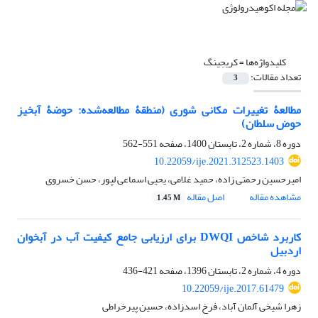
کلیدواژه‌ها =
کریجینگ
تعداد مقالات:
3
مطالعۀ تغییرات مکانی شوری (منطقۀ ‌مطالعه‌شده: حوضۀ آبخیز
حوض سلطان)
دوره 8، شماره 2، تابستان 1400، صفحه
551-562
10.22059/ije.2021.312523.1403
امیرحسین رحمتی زاده، حمید غلامی، یحیی اسماعی ل‏پور، حسن خسروی
مشاهده مقاله
اصل مقاله
1.45 M
کاربرد شاخص DWQI برای ارزیابی جامع کیفیت آب در آبخوان
اردبیل
دوره 4، شماره 2، تابستان 1396، صفحه
421-436
10.22059/ije.2017.61479
زهرا شیخی آلمان آباد، فرخ اسدزاده، حسین پیرخراطی