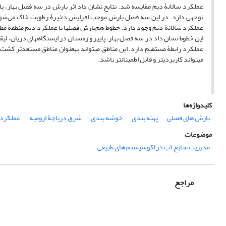
عملکرد سالانۀ دیم مقایسه شد. نتایج نشان داد اثر بارش در سه فصل بهار، پا
توجهی دارد. در این سه فصل بارش موجب افزایش ذخیرۀ رطوبت خاک می‌شود
عملکرد سالانۀ دیم وجود دارد. خطوط هم‌بارش فصل‏ها با عملکرد دیم منطقۀ مطا
این خطوط نشان داد در سه فصل بهار، پاییز و زمستان در ایستگاه‏های دریان، لی
عملکرد رابطۀ مستقیم دارد. این مناطق می‏تواند به‏عنوان مناطق‏ مستعدتر کش
می‏تواند کاربردی‏تر و قابل اطمینان‏تر باشد.
کلیدواژه‌ها
بارش‏ های فصلی
پهنه‏ بندی
خوشه‏ بندی
شرق دریاچۀ ارومیه
عملکرد 
موضوعات
مدیریت منابع آب در اکوسیستم های طبیعی
مراجع