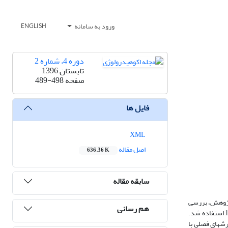
ورود به سامانه
ENGLISH
دوره 4، شماره 2
تابستان 1396
صفحه
489-498
فایل ها
XML
اصل مقاله
636.36 K
سابقه مقاله
 پژوهش، بررسی
هم رسانی
تأثیر تغییرات فصلی بارش بر میزان عملکرد سالانۀ دیم است. از داده‏های بارش ماهانۀ 26 ایستگاه باران‏سنجی منطقۀ شرق دریاچۀ ارومیه طی دورۀ آماری 1370 تا 1392 استفاده شد.
شه‏های همگن در محیط GIS رسم شد. میزان تأثیر بارش‏های فصلی با