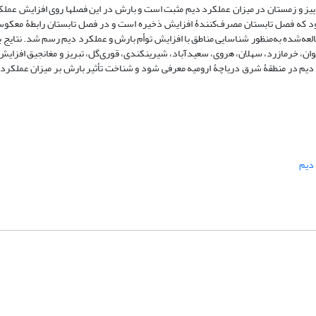
ییز و زمستان در میزان عملکرد دیم مثبت است و بارش در این فصل‏ها روی افزایش عملکر
 که فصل تابستان مصرف‌کنندۀ افزایش ذخیره است و در فصل تابستان رابطۀ معکوس
لعه‌شده به‌منظور شناسایی مناطق با افزایش توأم بارش و عملکرد دیم رسم شد. نتایج ب
قوان، خرمازرد، سهلان، هروی، سعیدآباد، شیرین‏کندی، قوری‌گل، تبریز و مغانجیق افزایش
ت دیم در منطقۀ شرق دریاچۀ ارومیه معرفی شود و شناخت تأثیر بارش بر میزان عملکرد 
دیم