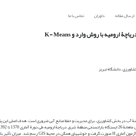
ارسال مقاله
داوران
تماس با ما
ارومیه با روش وارد و K- Means
اورزی، دانشگاه تبریز
بهینۀ آب در بخش کشاورزی، برای مدیریت و حفظ منابع آبی ضروری است. هدف اصلی این
خوشه‏بندی با روش‏های K- Means و وارد انجام شد. بررسی همگنی خوشه‏ها با آزمون آماری H صورت گرفت و خو