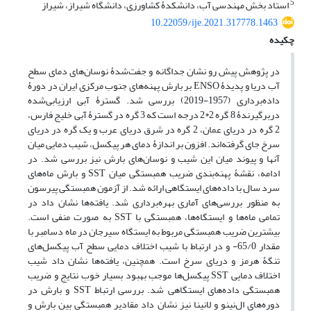
5
استاد بخش مهندسی آب، دانشکدۀ کشاورزی، دانشگاه شیراز، شیراز
10.22059/ije.2021.317778.1463
چکیده
در پژوهش پیش رو نشان جداگانه و جفت‌شدۀ نوسان‌های دمای سطح
آب دریا و پدیدۀ ENSO بر بارش پهنه‌های جنوب مرکزی ایران در دورۀ
داده‌برداری (1957-2019) بررسی شد. گسترۀ آبی ارزیابی‌شده
در‌برگیرندۀ 8 گره 2*2 درجه است که 3 گره در گسترۀ آبی خلیج فارس،
2 گره در دریای عمان، 2 گره در شرق دریای عرب و یک گره در دریای
سرخ جای گرفته‌اند. افزون بر اندازۀ دمای هر پیکسل، شیب دمایی میان
آنها و پیوند میان این شیب و نوسان‌های بارش نیز بررسی شد. در
ادامه، نقشۀ پهنه‌بندی ضریب همبستگی میان SST و بارش ماه‌های
سرد سال با داده‌های ایستگاهی ارائه شد. از آزمون‌ همبستگی پیرسون
به منظور بررسی‌های آماری بهره‌برداری شد. یافته‌ها نشان داد در
تمامی ماه‌ها و ایستگاه‌ها، همبستگی با SST به صورت منفی است.
بیشترین ضریب همبستگی مربوط به ایستگاه سیرجان در ماه دسامبر با
مقدار 65/0- و در ارتباط با شیب اختلاف دمایی سطح آب پیکسل‌های
تنگۀ هرمز و دریای سرخ است. همچنین، یافته‌ها نشان داد شیب
اختلاف دمایی SST پیکسل‌ها موجب بهبود بسیار خوب نتایج و ضریب
همبستگی داده‌های ایستگاهی شد. بررسی ارتباط SST و بارش در
دوره‌های ال‌نینو و لانینا نیز نشان داد مقادیر همبستگی بین بارش و