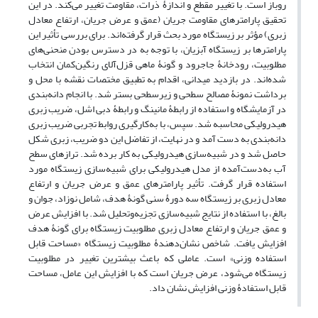
روباز است. با تغییر مقطع و اندازۀ ذرات، مقاومت تغییر می‌کند. در این
تحقیق پارامترهای مقاومت جریان (عمق و عرض جریان، ارتفاع معادل
زبری) مؤثر بر زیستگاه مورد بحث قرار گرفته‌اند. برای بررسی تأثیر این
پارامترها بر زیستگاه آبزیان، با توجه به در دسترس بودن منحنی‌های
مطلوبیت، رودخانۀ جاجرود و گونۀ ماهی قزل‌آلای رنگین‌کمان انتخاب
شده‌اند. در بازدید میدانی، اقدام به تطبیق مختصات نقشه با محل و
برداشت نمونۀ مصالح سطحی و زیرسطحی بستر شد. با انجام دانه‌بندی
در آزمایشگاه و استفاده از رابطۀ مانینگ و رابطۀ دبی اشل، ضریب زبری
هیدرولیکی محاسبه شد. سپس، با به‌کارگیری روابط تجربی ضریب زبری
دانه‌بندی به دست آمد و در نهایت، از تفاضل این دو ضریب، زبری شکل
حاصل شد و در شبیه‌سازی هیدرولیکی به کار برده شد. ترازهای سطح
آب به‌دست‌آمده از مدل هیدرولیکی برای شبیه‌سازی زیستگاه مورد
استفاده قرار گرفت. تأثیر پارامترهای عمق و عرض جریان و ارتفاع
معادل زبری بر زیستگاه سه دورۀ سنی گونۀ هدف، شامل نوزاد، جوان و
بالغ، با استفاده از نتایج شبیه‌سازی تجزیه‌و‌تحلیل شد. با افزایش عرض
و عمق جریان و ارتفاع معادل زبری مطلوبیت زیستگاه برای گونۀ هدف
افزایش یافت. شاخص نشان‌دهندۀ مطلوبیت زیستگاه «مساحت قابل
استفاده وزنی» است. عاملی که باعث بیشترین تغییر در مطلوبیت
زیستگاه می‌شود، عرض جریان است که با افزایش این عامل، مساحت
قابل استفادۀ وزنی افزایش نشان داد.