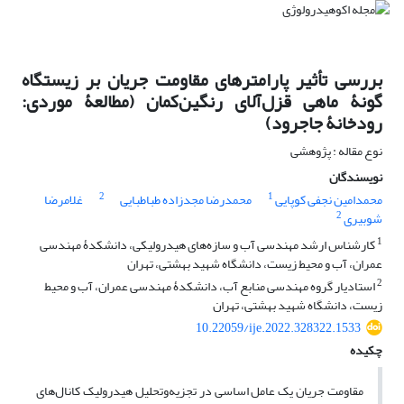
بررسی تأثیر پارامتر‌های مقاومت جریان بر زیستگاه
گونۀ ماهی قزل‌آلای رنگین‌کمان (مطالعۀ موردی:
رودخانۀ جاجرود)
نوع مقاله : پژوهشی
نویسندگان
2
1
محمدامین نجفی کوپایی
محمدرضا مجدزاده طباطبایی
غلامرضا
2
شوبیری
1
کارشناس ارشد مهندسی آب و سازه‌های هیدرولیکی، دانشکدۀ مهندسی
عمران، آب و محیط زیست، دانشگاه شهید بهشتی، تهران
2
استادیار گروه مهندسی منابع آب، دانشکدۀ مهندسی عمران، آب و محیط
زیست، دانشگاه شهید بهشتی، تهران
10.22059/ije.2022.328322.1533
چکیده
مقاومت جریان یک عامل اساسی در تجزیه‌و‌تحلیل هیدرولیک کانال‌های