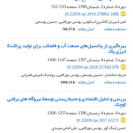
دوره 6، شماره 2، تابستان 1398، صفحه
533-552
10.22059/ije.2019.278862.1086
امیرشهریار کلانتری اسکوئی، یونس نوراللهی، حسین یوسفی
مشاهده مقاله
اصل مقاله
700.37 K
بهره‌گیری از پتانسیل‌های صنعت آب و فاضلاب برای تولید پراکندۀ
انرژی پاک
دوره 5، شماره 4، زمستان 1397، صفحه
1147-1160
10.22059/ije.2018.257602.878
مریم حمله‌دار، حسین یوسفی، یونس نوراللهی، روشنک فهیمی هنزایی
مشاهده مقاله
اصل مقاله
1008.24 K
بررسی و تحلیل اقتصادی و محیط ‏زیستی توسعۀ نیروگاه‏ های برقابی
کوچک
دوره 4، شماره 4، زمستان 1396، صفحه
1255-1268
10.22059/ije.2017.63271
حسن جنگ آور، یونس نوراللهی، علی امامی میبدی