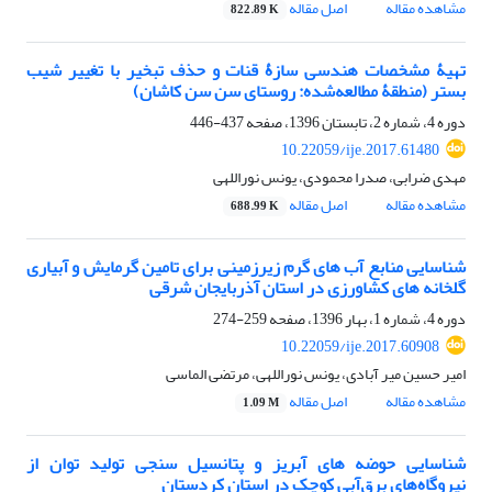
مشاهده مقاله
اصل مقاله
822.89 K
تهیۀ مشخصات هندسی سازۀ قنات و حذف تبخیر با تغییر شیب
بستر (منطقۀ مطالعه‌شده: روستای سن‏ سن کاشان)
دوره 4، شماره 2، تابستان 1396، صفحه
437-446
10.22059/ije.2017.61480
مهدی ضرابی، صدرا محمودی، یونس نوراللهی
مشاهده مقاله
اصل مقاله
688.99 K
شناسایی منابع آب های گرم زیرزمینی برای تامین گرمایش و آبیاری
گلخانه های کشاورزی در استان آذربایجان شرقی
دوره 4، شماره 1، بهار 1396، صفحه
259-274
10.22059/ije.2017.60908
امیر حسین میر آبادی، یونس نوراللهی، مرتضی الماسی
مشاهده مقاله
اصل مقاله
1.09 M
شناسایی حوضه های آبریز و پتانسیل سنجی تولید توان از
نیروگاه‌های برق‌آبی کوچک در استان کردستان