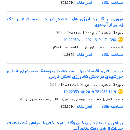
مشاهده مقاله
اصل مقاله
978.37 K
مروری بر کاربرد انرژی های تجدیدپذیر در سیستم های نمک
زدایی از آب دریا
دوره 8، شماره 1، بهار 1400، صفحه
249-282
10.22059/ije.2021.312117.1398
احمد فدایی، یونس نوراللهی، فاطمه راضی آستارایی
مشاهده مقاله
اصل مقاله
1.86 M
بررسی فنی، اقتصادی و زیست‌محیطی توسعۀ سیستم‏های آبیاری
خورشیدی در بخش کشاورزی استان فارس
دوره 6، شماره 2، تابستان 1398، صفحه
519-531
10.22059/ije.2019.281983.1119
حامد جانعلی زاده، حسین یوسفی، یونس نوراللهی، محمدحسین جهانگیر
مشاهده مقاله
اصل مقاله
865.96 K
برنامه‏ریزی تولید بهینۀ نیروگاه تلمبه‌ـ ذخیرۀ سیاه‏بیشه با هدف
حفاظت از هدررفت منابع آبی