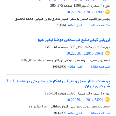
دوره 4، شماره 1، بهار 1396، صفحه
275-286
10.22059/ije.2017.60909
یونس نوراللهی، حسین یوسفی، مهیار طاهری باویل علیایی، محمد محمدی
مشاهده مقاله
اصل مقاله
1.03 M
ارزیابی کیفی منابع آب سطحی حوضۀ آبخیز هیو
دوره 3، شماره 2، تابستان 1395، صفحه
141-149
10.22059/ije.2016.59641
حسین یوسفی، علی محمدی، یونس نوراللهی، سید جواد ساداتی نژاد
مشاهده مقاله
اصل مقاله
1000.96 K
پهنه‌بندی خطر سیل و معرفی راهکارهای مدیریتی در مناطق 1 و 3
شهرداری تهران
دوره 1، شماره 3، زمستان 1393، صفحه
181-193
10.22059/ije.2014.54221
حسین یوسفی، یونس نوراللهی، کیوان سلطانی، زهرا جوادزاده
مشاهده مقاله
اصل مقاله
904.22 K