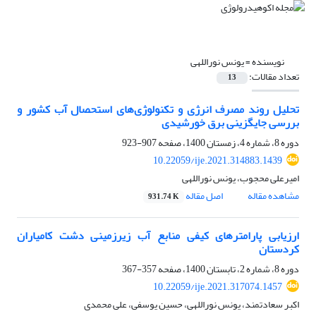
نویسنده =
یونس نوراللهی
تعداد مقالات:
13
تحلیل روند مصرف انرژی و تکنولوژی‌های استحصال آب کشور و
بررسی جایگزینی برق خورشیدی
دوره 8، شماره 4، زمستان 1400، صفحه
907-923
10.22059/ije.2021.314883.1439
امیرعلی محجوب، یونس نوراللهی
مشاهده مقاله
اصل مقاله
931.74 K
ارزیابی پارامترهای کیفی منابع آب زیرزمینی دشت کامیاران
کردستان
دوره 8، شماره 2، تابستان 1400، صفحه
357-367
10.22059/ije.2021.317074.1457
اکبر سعادتمند، یونس نوراللهی، حسین یوسفی، علی محمدی