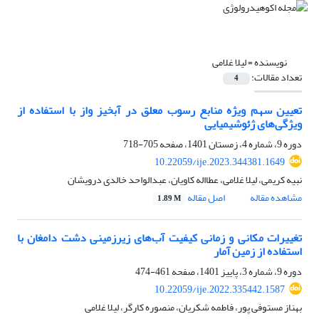
نویسنده =
لیلا غلامی
تعداد مقالات:
4
تعیین سهم ویژه منابع رسوب معلق در آبخیز واز با استفاده از
ویژگی‌های ژئوشیمیایی
دوره 9، شماره 4، زمستان 1401، صفحه
705-718
10.22059/ije.2023.344381.1649
نبیه کریمی، لیلا غلامی، عطااله کاویان، عبدالواحد خالدی درویشان
مشاهده مقاله
اصل مقاله
1.89 M
تغییرات مکانی و زمانی کیفیت آب‌های زیرزمینی دشت دامغان با
استفاده از زمین آمار
دوره 9، شماره 3، پاییز 1401، صفحه
461-474
10.22059/ije.2022.335442.1587
بهناز مستوفی پور، فاطمه شکریان، منصوره کارگر، لیلا غلامی