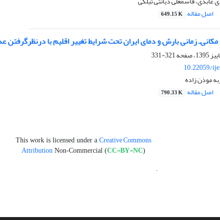
 عابدی، قاسمعلی دیانتی تیلکی
اصل مقاله
649.15 K
‌ـ زمانی بارش و دمای ایران تحت شرایط تغییر اقلیم با در‌نظر‌گرفتن عدم قطعیت مدل‏ های M
321-331
10.22059/ij
به موذن زاده
اصل مقاله
790.33 K
Creative Commons
This work is licensed under a
Attribution
CC-BY-NC
Non-Commercial (
)
.