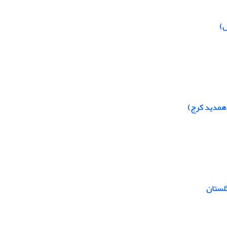
ل)
 همدید کرج)
گلستان