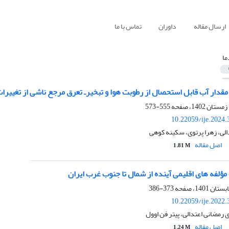
ارسال مقاله
داوران
تماس با ما
ما
مقدار آب قابل استحصال از رطوبت هوا و تبخیر‌ـ تعرق مرجع ناشی از تغییرا
555-573
10.22059/ije.2024
لی، زهرا پرتوی، سکینه کوهی
اصل مقاله
1.81 M
 مؤلفه ‏های اقلیمی آینده از شمال تا جنوب غرب ایران
373-386
10.22059/ije.2022
 رمضانی اعتدالی، پیتر فن اوول
اصل مقاله
1.24 M