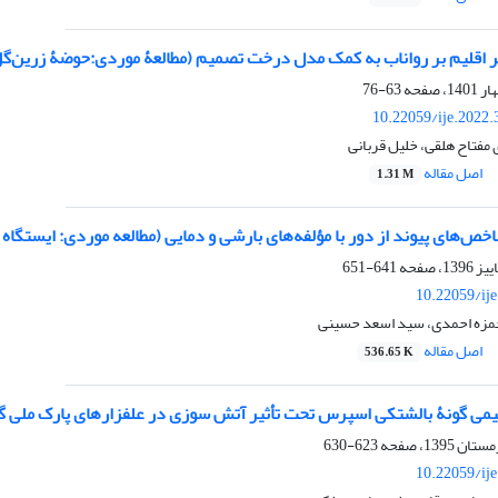
یر اقلیم بر رواناب به کمک مدل درخت تصمیم (مطالعۀ موردی:حوضۀ زرین‌گ
63-76
10.22059/ije.2022
مفتاح هلقی، خلیل قربانی
اصل مقاله
1.31 M
خص‌های پیوند از دور با مؤلفه‌های بارشی و دمایی (مطالعه موردی: ایستگاه
641-651
10.22059/ij
مزه احمدی، سید اسعد حسینی
اصل مقاله
536.65 K
یمی گونۀ بالشتکی اسپرس تحت تأثیر آتش ‏سوزی در علفزار‏های پارک ملی 
623-630
10.22059/ij