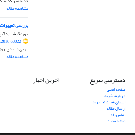
خدیجه بهلکه، مهدی
مشاهده مقاله
بررسی تغییرات مکانی
دوره 3، شماره 3، پاییز 1395، صفحه
e.2016.60022
مهدی دلقندی، روز
مشاهده مقاله
دسترسی سریع
آخرین اخبار
صفحه اصلی
درباره نشریه
اعضای هیات تحریریه
ارسال مقاله
تماس با ما
نقشه سایت
سامانه مدیریت نشریات علمی.
طراحی و پیاده سازی از
سیناوب