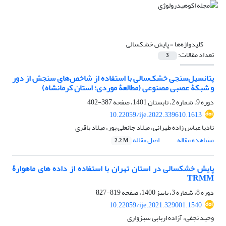
کلیدواژه‌ها =
پایش خشکسالی
تعداد مقالات:
3
پتانسیل‌سنجی خشک‌سالی با استفاده از شاخص‌های سنجش از دور
و شبکۀ عصبی مصنوعی (مطالعۀ موردی: استان کرمانشاه)
دوره 9، شماره 2، تابستان 1401، صفحه
387-402
10.22059/ije.2022.339610.1613
نادیا عباس زاده طهرانی، میلاد جانعلی پور، میلاد باقری
مشاهده مقاله
اصل مقاله
2.2 M
پایش خشکسالی در استان تهران با استفاده از داده ‏های ماهوارۀ
TRMM
دوره 8، شماره 3، پاییز 1400، صفحه
819-827
10.22059/ije.2021.329001.1540
وحید نجفی، آزاده اربابی سبزواری