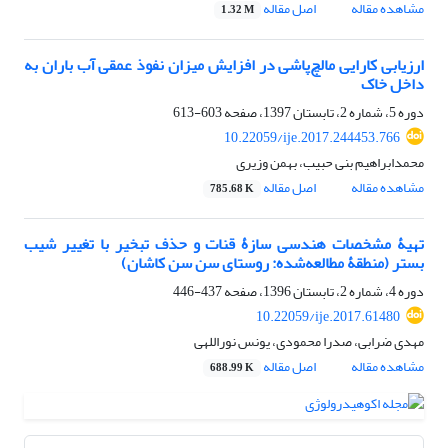
مشاهده مقاله
اصل مقاله
1.32 M
ارزیابی کارایی مالچ‌پاشی در افزایش میزان نفوذ عمقی آب باران به
داخل خاک
دوره 5، شماره 2، تابستان 1397، صفحه
603-613
10.22059/ije.2017.244453.766
محمدابراهیم بنی حبیب، بهمن وزیری
مشاهده مقاله
اصل مقاله
785.68 K
تهیۀ مشخصات هندسی سازۀ قنات و حذف تبخیر با تغییر شیب
بستر (منطقۀ مطالعه‌شده: روستای سن‏ سن کاشان)
دوره 4، شماره 2، تابستان 1396، صفحه
437-446
10.22059/ije.2017.61480
مهدی ضرابی، صدرا محمودی، یونس نوراللهی
مشاهده مقاله
اصل مقاله
688.99 K