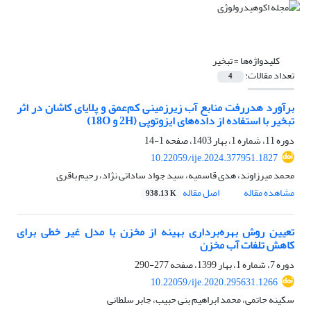
کلیدواژه‌ها =
تبخیر
تعداد مقالات:
4
برآورد هدررفت منابع آب زیرزمینی کم‌عمق و پلایای کاشان در اثر
تبخیر با استفاده از داده‌های ایزوتوپی (2H و 18O)
دوره 11، شماره 1، بهار 1403، صفحه
1-14
10.22059/ije.2024.377951.1827
محمد میرزاوند، هدی قاسمیه، سید جواد ساداتی نژاد، رحیم باقری
مشاهده مقاله
اصل مقاله
938.13 K
تعیین روش بهره‌برداری بهینه از مخزن با مدل غیر خطی برای
کاهش تلفات آب مخزن
دوره 7، شماره 1، بهار 1399، صفحه
277-290
10.22059/ije.2020.295631.1266
سکینه حاتمی، محمد ابراهیم بنی حبیب، جابر سلطانی