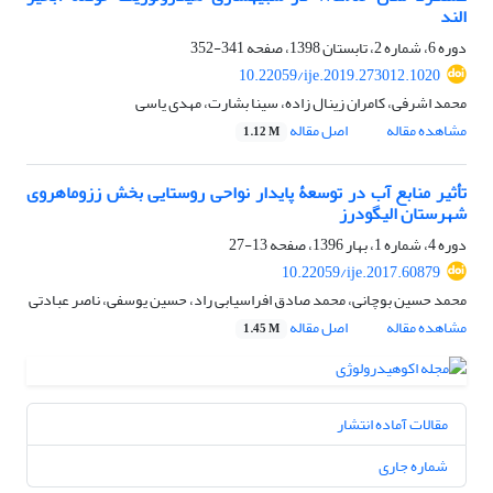
الند
دوره 6، شماره 2، تابستان 1398، صفحه
341-352
10.22059/ije.2019.273012.1020
محمد اشرفی، کامران زینال زاده، سینا بشارت، مهدی یاسی
مشاهده مقاله
اصل مقاله
1.12 M
تأثیر منابع آب در توسعۀ پایدار نواحی روستایی بخش ززوماهروی
شهرستان الیگودرز
دوره 4، شماره 1، بهار 1396، صفحه
13-27
10.22059/ije.2017.60879
محمد حسین بوچانی، محمد صادق افراسیابی راد، حسین یوسفی، ناصر عبادتی
مشاهده مقاله
اصل مقاله
1.45 M
مقالات آماده انتشار
شماره جاری