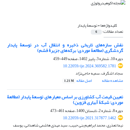
کلیدواژه‌ها =
توسعۀ پایدار
تعداد مقالات:
6
نقش سازه‌های تاریخی ذخیره و انتقال آب در توسعۀ پایدار
گردشگری (مطالعۀ موردی: برکه‌های جزیرۀ قشم)
دوره 10، شماره 3، پاییز 1402، صفحه
449-459
10.22059/ije.2024.369582.1781
سجاد اشگرف، سمیه حاجی‌نژاد
مشاهده مقاله
اصل مقاله
1.21 M
تعیین قیمت آب کشاورزی بر اساس معیارهای توسعۀ پایدار (مطالعۀ
موردی: شبکۀ آبیاری قزوین)
دوره 8، شماره 2، تابستان 1400، صفحه
461-473
10.22059/ije.2021.317877.1462
نیما تعذری، محمد ابراهیم بنی حبیب، سید مهدی هاشمی شاهدانی، یوسف