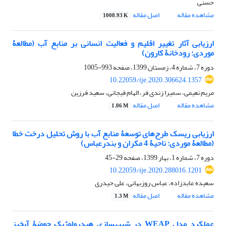
حسنی
مشاهده مقاله
اصل مقاله
1008.93 K
ارزیابی آثار تغییر اقلیم و فعالیت انسانی بر منابع آب (مطالعۀ
موردی: رودخانۀ کارون)
دوره 7، شماره 4، زمستان 1399، صفحه
993-1005
10.22059/ije.2020.306624.1357
مریم نعیمی، سمیرا زندی فر، الهام فیجانی، سعید فرزین
مشاهده مقاله
اصل مقاله
1.06 M
ارزیابی ریسک طرح‌های توسعۀ منابع آب با روش تحلیل درخت خطا
(مطالعۀ موردی: ناحیۀ 4 مکران و بندرعباس)
دوره 7، شماره 1، بهار 1399، صفحه
29-45
10.22059/ije.2020.288016.1201
سعیده عابدزاده، عباس روزبهانی، علی حیدری
مشاهده مقاله
اصل مقاله
1.3 M
عملکرد مدل WEAP در شبیه‏سازی هیدرولوژیک حوضۀ آبخیز