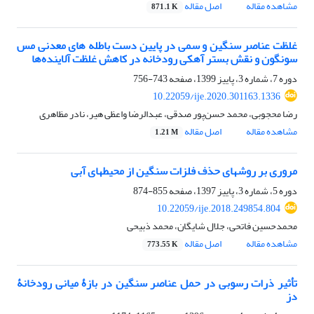
مشاهده مقاله
اصل مقاله
871.1 K
غلظت عناصر سنگین و سمی در پایین ‏دست باطله ‏های معدنی مس
سونگون و نقش بستر آهکی رودخانه در کاهش غلظت آلاینده‌ها
دوره 7، شماره 3، پاییز 1399، صفحه
743-756
10.22059/ije.2020.301163.1336
رضا محجوبی، محمد حسن‌پور صدقی، عبدالرضا واعظی هیر، نادر مظاهری
مشاهده مقاله
اصل مقاله
1.21 M
مروری بر روش‏های حذف فلزات سنگین از محیط‏های آبی
دوره 5، شماره 3، پاییز 1397، صفحه
855-874
10.22059/ije.2018.249854.804
محمدحسین فاتحی، جلال شایگان، محمد ذبیحی
مشاهده مقاله
اصل مقاله
773.55 K
تأثیر ذرات رسوبی در حمل عناصر سنگین در بازۀ میانی رودخانۀ
دز