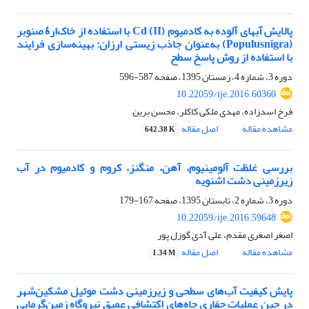
پالایش آب‏های آلوده به کادمیوم (II) Cd با استفاده از خاک‌ارۀ صنوبر
(Populusnigra) به‌عنوان جاذب زیستی ارزان: بهینه‌سازی فرایند
با استفاده از روش پاسخ سطح
دوره 3، شماره 4، زمستان 1395، صفحه
587-596
10.22059/ije.2016.60360
فرخ اسدزاده، مهدی ملکی کاکلر، محسن برین
مشاهده مقاله
اصل مقاله
642.38 K
بررسی غلظت آلومینیوم، آهن، منگنز، کروم و کادمیوم در آب
زیرزمینی دشت اشنویه
دوره 3، شماره 2، تابستان 1395، صفحه
167-179
10.22059/ije.2016.59648
اصغر اصغری مقدم، علی آدی گوزل پور
مشاهده مقاله
اصل مقاله
1.34 M
پایش کیفیت آب‌های سطحی و زیرزمینی دشت موئیل مشکین‌شهر
در حین عملیات حفاری چاه‌های اکتشافی عمیق نیروگاه زمین‌گرمایی