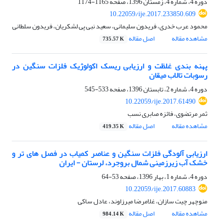
دوره 4، شماره 4، زمستان 1396، صفحه
1165-1174
10.22059/ije.2017.233850.609
محمود عرب خدری، فریدون سلیمانی، سعید نبی‏ پی لشکریان، فریدون سلطانی
مشاهده مقاله
اصل مقاله
735.57 K
پهنه‏ بندی غلظت و ارزیابی ریسک اکولوژیک فلزات سنگین در
رسوبات تالاب میقان
دوره 4، شماره 2، تابستان 1396، صفحه
533-545
10.22059/ije.2017.61490
ثمر مرتضوی، فائزه صابری نسب
مشاهده مقاله
اصل مقاله
419.35 K
ارزیابی آلودگی فلزات سنگین و عناصر کمیاب در فصل‏ های تر و
خشک آب زیرزمینی شمال بروجرد، لرستان - ایران‌
دوره 4، شماره 1، بهار 1396، صفحه
53-64
10.22059/ije.2017.60883
منوچهر چیت سازان، غلامرضا میرزاوند، عادل ساکی
مشاهده مقاله
اصل مقاله
984.14 K