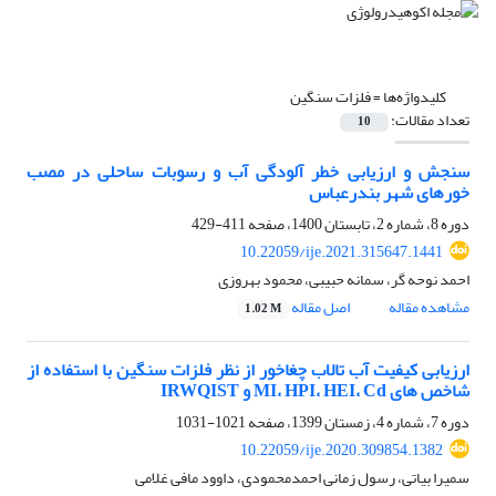
کلیدواژه‌ها =
فلزات سنگین
تعداد مقالات:
10
سنجش و ارزیابی خطر آلودگی آب و رسوبات ساحلی در مصب
خورهای شهر بندرعباس
دوره 8، شماره 2، تابستان 1400، صفحه
411-429
10.22059/ije.2021.315647.1441
احمد نوحه گر، سمانه حبیبی، محمود بهروزی
مشاهده مقاله
اصل مقاله
1.02 M
ارزیابی کیفیت آب تالاب چغاخور از نظر فلزات سنگین با استفاده از
شاخص‏ های MI، HPI، HEI، Cd و IRWQIST
دوره 7، شماره 4، زمستان 1399، صفحه
1021-1031
10.22059/ije.2020.309854.1382
سمیرا بیاتی، رسول زمانی احمدمحمودی، داوود مافی غلامی