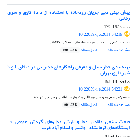
پیش بینی دبی جریان رودخانه با استفاده از داده کاوی و سری
زمانی
صفحه
167-179
10.22059/ije.2014.54219
سید مرتضی سیدیان، مریم سلیمانی، مجتبی کاشانی
مشاهده مقاله
اصل مقاله
1005.22 K
پهنه‌بندی خطر سیل و معرفی راهکارهای مدیریتی در مناطق 1 و 3
شهرداری تهران
صفحه
181-193
10.22059/ije.2014.54221
حسین یوسفی، یونس نوراللهی، کیوان سلطانی، زهرا جوادزاده
مشاهده مقاله
اصل مقاله
904.22 K
صحت سنجی مقادیر دما و بارش مدل‌های گردش عمومی در
ایستگاه‌های کرمانشاه، روانسر و اسلام آباد غرب
صفحه
195-206