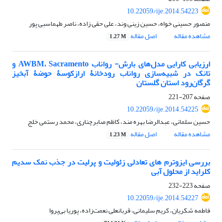
10.22059/ije.2014.54223
منصور حسینی خواه، حسین زینی وند، علی حقی زاده، ناصر طهماسبی پور
مشاهده مقاله
اصل مقاله
1.27 M
ارزیابی کارایی مدل‌های بارش- رواناب AWBM، Sacramento و
تانک در شبیه‌سازی رواناب رودخانۀ ارازکوسۀ حوضۀ آبخیز
گرگان‌رود استان گلستان
صفحه
207-221
10.22059/ije.2014.54225
حسین سلمانی، عبدالرضا بهره مند، کاظم صابرچناری، محمد رستمی خلج
مشاهده مقاله
اصل مقاله
1.23 M
بررسی ایزوترم های تعادلی زئولیت و پرلیت در جذب نمک سدیم
کلراید از محلول آبی
صفحه
223-232
10.22059/ije.2014.54227
فاطمه شکریان، کریم سلیمانی، قربانعلی نعمت‌زاده، پوریا بی‌پروا