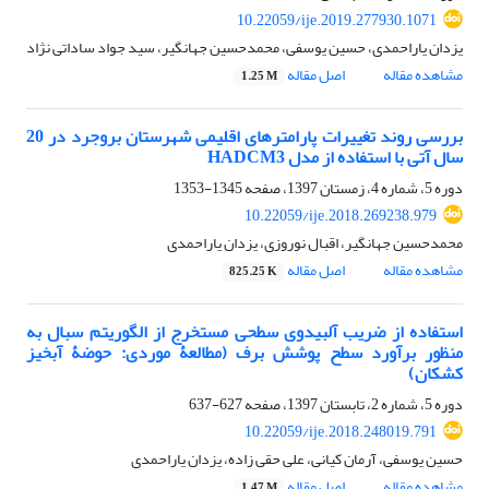
10.22059/ije.2019.277930.1071
یزدان یاراحمدی، حسین یوسفی، محمدحسین جهانگیر، سید جواد ساداتی نژاد
مشاهده مقاله
اصل مقاله
1.25 M
بررسی روند تغییرات پارامترهای اقلیمی شهرستان بروجرد در 20
سال آتی با استفاده از مدل HADCM3
دوره 5، شماره 4، زمستان 1397، صفحه
1345-1353
10.22059/ije.2018.269238.979
محمدحسین جهانگیر، اقبال نوروزی، یزدان یاراحمدی
مشاهده مقاله
اصل مقاله
825.25 K
استفاده از ضریب آلبیدوی سطحی مستخرج از الگوریتم سبال به
منظور برآورد سطح پوشش برف (مطالعۀ موردی: حوضۀ آبخیز
کشکان)
دوره 5، شماره 2، تابستان 1397، صفحه
627-637
10.22059/ije.2018.248019.791
حسین یوسفی، آرمان کیانی، علی حقی زاده، یزدان یاراحمدی
مشاهده مقاله
اصل مقاله
1.47 M