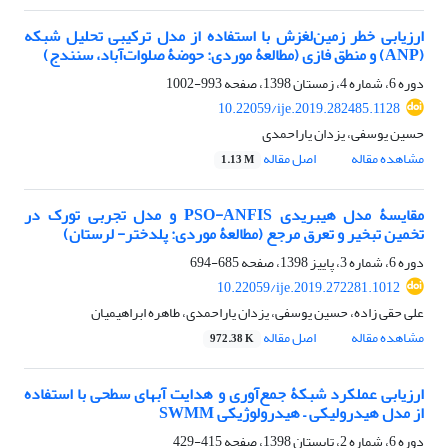
ارزیابی خطر زمین‌لغزش با استفاده از مدل ترکیبی تحلیل شبکه
(ANP) و منطق فازی (مطالعۀ موردی: حوضۀ صلوات‌آباد، سنندج)
دوره 6، شماره 4، زمستان 1398، صفحه
993-1002
10.22059/ije.2019.282485.1128
حسین یوسفی، یزدان یاراحمدی
مشاهده مقاله
اصل مقاله
1.13 M
مقایسۀ مدل هیبریدی PSO-ANFIS و مدل تجربی تورک در
تخمین تبخیر و تعرق مرجع (مطالعۀ موردی: پلدختر- لرستان)
دوره 6، شماره 3، پاییز 1398، صفحه
685-694
10.22059/ije.2019.272281.1012
علی حقی زاده، حسین یوسفی، یزدان یاراحمدی، طاهره ابراهیمیان
مشاهده مقاله
اصل مقاله
972.38 K
ارزیابی عملکرد شبکۀ جمع‌آوری و هدایت آب‏های سطحی با استفاده
از مدل هیدرولیکی – هیدرولوژیکی SWMM
دوره 6، شماره 2، تابستان 1398، صفحه
415-429