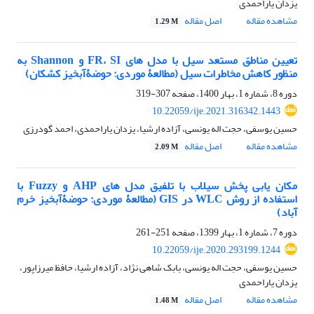
یزدان یاراحمدی
مشاهده مقاله
اصل مقاله
1.29 M
تعیین مناطق مستعد سیل با مدل ‏های FR، SI و Shannon به
‏منظور کاهش مخاطرات سیل (مطالعۀ موردی: حوضۀ‏آبخیز کشکان)
دوره 8، شماره 1، بهار 1400، صفحه
307-319
10.22059/ije.2021.316342.1443
حسین یوسفی، حجت اله یونسی، آزاده ارشیا، یزدان یاراحمدی، احمد گودرزی
مشاهده مقاله
اصل مقاله
2.09 M
مکان‏ یابی پخش سیلاب با تلفیق مدل ‏های AHP و Fuzzy با
استفاده از روش WLC در GIS (مطالعۀ موردی: حوضۀ‏آبخیز خرم‏
آباد)
دوره 7، شماره 1، بهار 1399، صفحه
251-261
10.22059/ije.2020.293199.1244
حسین یوسفی، حجت اله یونسی، بابک شاهی نژاد، آزاده ارشیا، حافظ میرزاپور،
یزدان یاراحمدی
مشاهده مقاله
اصل مقاله
1.48 M