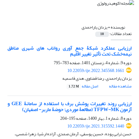
نویسنده =
یزدان یاراحمدی
تعداد مقالات:
10
ارزیابی عملکرد شبکۀ جمع ‏آوری رواناب ‏های شهری مناطق
نیمه‌خشک تحت تأثیر تغییر اقلیم
دوره 9، شماره 4، زمستان 1401، صفحه
783-795
10.22059/ije.2022.345568.1661
یزدان یاراحمدی، رضا قضاوی، هدی قاسمیه
مشاهده مقاله
اصل مقاله
1.72 M
ارزیابی روند تغییرات پوشش برف با استفاده از سامانۀ GEE و
آزمون TFPW-MK (مطالعۀ موردی: حوضۀ ماربر- اصفهان)
دوره 8، شماره 1، بهار 1400، صفحه
195-204
10.22059/ije.2021.315592.1440
حسن ترابی پوده، حسین یوسفی، آرمان صمدی، آزاده ارشیا، زهرا شمسی،