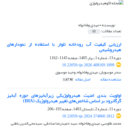
نویسنده =
مهدی وفاخواه
تعداد مقالات:
12
ارزیابی کیفیت آب رودخانه تلوار با استفاده از نمودارهای
هیدروشیمی
دوره 13، شماره 1، بهار 1405، صفحه
1145-1162
10.22059/ije.2026.408169.1899
سحر موسویان، مهدی وفاخواه، وحید موسوی
مشاهده مقاله
اصل مقاله
1.67 M
اولویت بندی امنیت هیدرولوژیکی زیرآبخیزهای حوزه آبخیز
گرگانرود بر اساس شاخص‌های تغییر هیدرولوژیک (IHA)
دوره 11، شماره 2، تابستان 1403، صفحه
193-206
10.22059/ije.2024.374860.1812
محمد طاوسی، مهدی وفاخواه، سید حمیدرضا صادقی، سیدمحی الدین باطنی