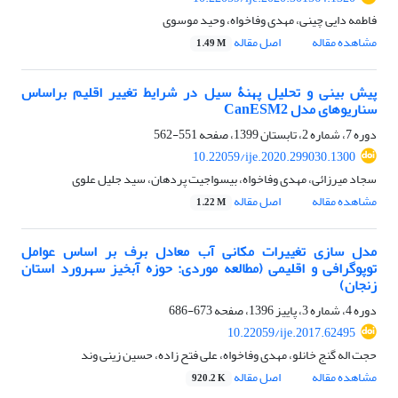
فاطمه دایی چینی، مهدی وفاخواه، وحید موسوی
مشاهده مقاله
اصل مقاله
1.49 M
پیش ‏بینی و تحلیل پهنۀ سیل در شرایط تغییر اقلیم براساس
سناریوهای مدل CanESM2
دوره 7، شماره 2، تابستان 1399، صفحه
551-562
10.22059/ije.2020.299030.1300
سجاد میرزائی، مهدی وفاخواه، بیسواجیت پردهان، سید جلیل علوی
مشاهده مقاله
اصل مقاله
1.22 M
مدل سازی تغییرات مکانی آب معادل برف بر اساس عوامل
توپوگرافی و اقلیمی (مطالعه موردی: حوزه آبخیز سهرورد استان
زنجان)
دوره 4، شماره 3، پاییز 1396، صفحه
673-686
10.22059/ije.2017.62495
حجت اله گنج خانلو، مهدی وفاخواه، علی فتح زاده، حسین زینی وند
مشاهده مقاله
اصل مقاله
920.2 K