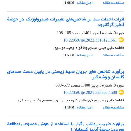
مشاهده مقاله
اصل مقاله
1.66 M
اثرات احداث سد بر شاخص‌های تغییرات هیدرولوژیک در حوضۀ
آبخیز گرگانرود
دوره 9، شماره 1، بهار 1401، صفحه
185-198
10.22059/ije.2022.331812.1561
فاطمه دایی چینی، مهدی وفاخواه، وحید موسوی
مشاهده مقاله
اصل مقاله
1.53 M
برآورد شاخص‏ های جریان محیط‏ زیستی در پایین ‏دست سدهای
گلستان و وشمگیر
دوره 8، شماره 3، پاییز 1400، صفحه
677-690
10.22059/ije.2021.323202.1500
فاطمه دایی چینی، مهدی وفاخواه، وحید موسوی، مصطفی ذبیحی سیلابی
مشاهده مقاله
اصل مقاله
1.19 M
برآورد ضریب رواناب رگبار با استفاده از هوش مصنوعی (مطالعۀ
موردی: حوضۀ آبخیز کسیلیان)