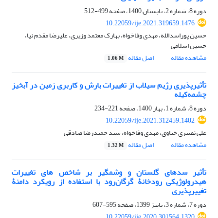
دوره 8، شماره 2، تابستان 1400، صفحه
499-512
10.22059/ije.2021.319659.1476
حسین پوراسدالله، مهدی وفاخواه، بهارک معتمد وزیری، علیرضا مقدم نیا،
حسین اسلامی
مشاهده مقاله
اصل مقاله
1.06 M
تأثیرپذیری رژیم سیلاب از تغییرات بارش و کاربری زمین در آبخیز
چشمه‌کیله
دوره 8، شماره 1، بهار 1400، صفحه
221-234
10.22059/ije.2021.312459.1402
علی نصیری خیاوی، مهدی وفاخواه، سید حمیدرضا صادقی
مشاهده مقاله
اصل مقاله
1.32 M
تأثیر سدهای گلستان و وشمگیر بر شاخص‏ های تغییرات
هیدرولوژیکی رودخانۀ گرگان‌رود با استفاده از رویکرد دامنۀ
تغییرپذیری
دوره 7، شماره 3، پاییز 1399، صفحه
595-607
10.22059/ije.2020.301564.1320