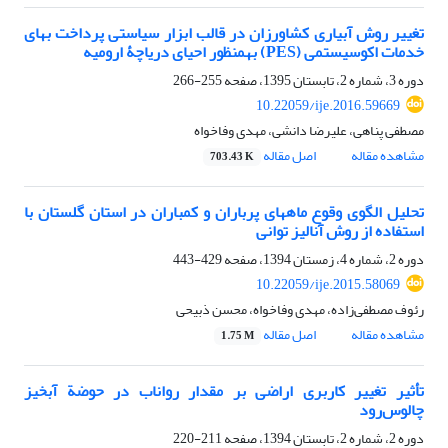
تغییر روش آبیاری کشاورزان در قالب ابزار سیاستی پرداخت بهای
خدمات اکوسیستمی (PES) به‏منظور احیای دریاچۀ ارومیه
دوره 3، شماره 2، تابستان 1395، صفحه
255-266
10.22059/ije.2016.59669
مصطفی پناهی، علیرضا دانشی، مهدی وفاخواه
مشاهده مقاله
اصل مقاله
703.43 K
تحلیل الگوی وقوع ماه‏های پرباران و کم‏باران در استان گلستان با
استفاده از روش آنالیز توانی
دوره 2، شماره 4، زمستان 1394، صفحه
429-443
10.22059/ije.2015.58069
رئوف مصطفی‌زاده، مهدی وفاخواه، محسن ذبیحی
مشاهده مقاله
اصل مقاله
1.75 M
تأثیر تغییر کاربری اراضی بر مقدار رواناب در حوضة آبخیز
چالوس‌رود
دوره 2، شماره 2، تابستان 1394، صفحه
211-220